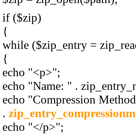
if ($zip)
{
while ($zip_entry = zip_rea
{
echo "<p>";
echo "Name: " . zip_entry_n
echo "Compression Method
.
zip_entry_compressionm
echo "</p>";