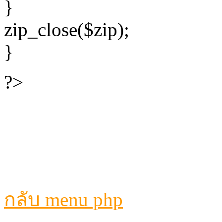
}
zip_close($zip);
}
?>
กลับ menu php