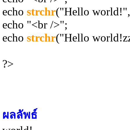
echo
strchr
("Hello world!"
echo "<br />";
echo
strchr
("Hello world!z
?>
ผลลัพธ์