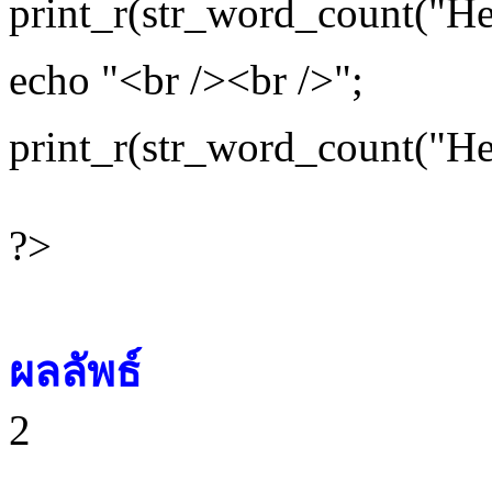
print_r(str_word_count("Hel
echo "<br /><br />";
print_r(str_word_count("Hel
?>
ผลลัพธ์
2