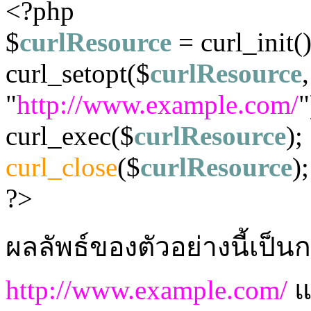
<?php
$
curlResource
= curl_init()
curl_setopt($
curlResource
"
http://www.example.com/
"
curl_exec($
curlResource
);
curl_close
($
curlResource
);
?>
ผลลัพธ์ของตัวอย่างนี้เป็
http://www.example.com/
แ